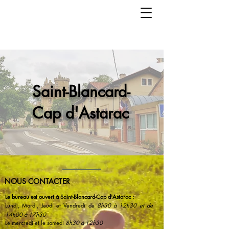
Saint-Blancard-
Cap d'Astarac
NOUS CONTACTER
Le bureau est ouvert à Saint-Blancard-Cap d'Astarac :
Lundi, Mardi, Jeudi et Vendredi de
8h30 à 12h30 et de
14h00 à 17h30
Le mercredi et le samedi
8h30 à 12h30