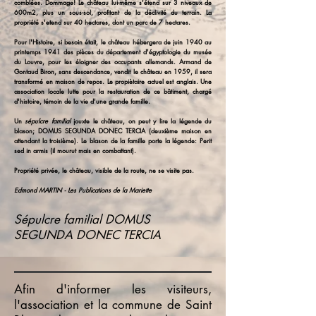
comblées. Dommage! Le château lui-même s'étend sur 3 niveaux de
600m2, plus un sous-sol, profitant de la déclivité du terrain. La
propriété s'etend sur 40 hectares, dont un parc de 7 hectares.
Pour l'Histoire, si besoin était, le château hébergera de juin 1940 au
printemps 1941 des pièces du département d'égyptologie du musée
du Louvre, pour les éloigner des occupants allemands. Armand de
Gontaud Biron, sans descendance, vendit le château en 1959, il sera
transformé en maison de repos. Le propiètaire actuel est anglais. Une
association locale lutte pour la restauration de ce bâtiment, chargé
d'histoire, témoin de la vie d'une grande famille.
Un
sépulcre familial
jouxte le château, on peut y lire la légende du
blason; DOMUS SEGUNDA DONEC TERCIA (deuxième maison en
attendant la troisième). Le blason de la famille porte la légende: Perit
sed in armis (il mourut mais en combattant).
Propriété privée, le château, visible de la route, ne se visite pas.
Edmond MARTIN - Les Publications de la Mariette
Sépulcre familial DOMUS
SEGUNDA DONEC TERCIA
Afin d'informer les visiteurs,
l'association et la commune de Saint