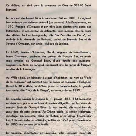
Ce château est situé dans la commune du Gers de 32140 Saint-
Blancard.
Le nom est simplement lié à la commune. Bâti en 1303, il s'agissait
bien entendu dun château défensif (un castrum). A la Renaissance, en
1510, François d'Ornezan et son frère Jean abattent une partie des
fortifications. La construction de différentes tours marque alors le cours
des siècles. La tour hexagonale, dite "de l'escalier de Pierre", est
réalisée à la demande de Bertrand, amiral de François 1er et de
Savarie d'Ornezan, son oncle , évêque de Lombez.
En 1559, Jeanne d'Ornezan, fille du seigneur de Saint-Blancard,
baron D'ornezan, capitaine des galères de François 1er, se marie
avec Armand de Gontaud Biron, d'une famille des puissants
seigneurs de Biron en périgord, réunissant ainsi les terres du Périgord
à celles de la Gascogne.
Au XVIIIe siècle, un bâtiment à usage d'habitation, au nom de "l'aile
de la comtesse" est construit pour le comte et comtesse d'Esclignac.
Durant le XIX e siècle, le château prend sa forme actuelle, la grande
tour ronde, dite " tour de la Vierge", est rehaussée en 1853.
Un incendie dévaste le château le 11 janvier 1888. Il fut reconstruit
en deux ans par une centaine d'ouvriers diligentés par les soins du
marquis Louis de Gontaud Biron. La tour carrée, dite aussi tour du
guet, date de cette époque. Au XXème siècle, le confort (éclairage,
chauffage, eau courante) arrive au château et au village. Encore une
tour ? Ce sera celle du millénaire, édifiée en 1926 pour commémorer
les 1000 ans du nom de la famille.
La présence d'oubliettes est évoquée, elles semblent avoir été