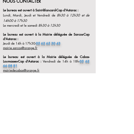
NOUS CONTACTER
Le bureau est ouvert à Saint-Blancard-Cap d'Astarac :
Lundi, Mardi, Jeudi et Vendredi de
8h30 à 12h30 et de
14h00 à 17h30
Le mercredi et le samedi
8h30 à 12h30
Le bureau est ouvert à la Mairie déléguée de Sarcos-Cap
d'Astarac :
Jeudi de 14h à 17h30-
05 62 65 30 43
mairie.sarcos@orange.fr
Le bureau est ouvert à la Mairie déléguée de Cabas-
Loumasses-Cap d'Astarac :
Vendredi de 14h à 18h-
05 62
66 08 81
mairiedecabas@orange.fr
Le bureau est ouvert à la Mairie déléguée de Monbardon-
Cap d'Astarac :
Mardi de 8h30 à 12h30-
05 62 66 99 62
commune.monbardon@orange.fr
Siège Mairie de Cap d'Astarac
Le village
32140 Saint-Blancard- Cap d'Astarac
05.62.66.05.65
mairie@capdastarac.fr